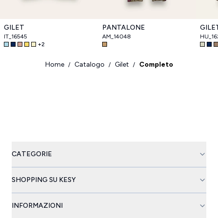
GILET
PANTALONE
GILE
IT_16545
AM_14048
HU_16
+
2
Home
Catalogo
Gilet
Completo
/
/
/
CATEGORIE
SHOPPING SU KESY
INFORMAZIONI