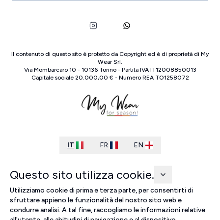
Il contenuto di questo sito è protetto da Copyright ed è di proprietà di
My
Wear Srl
.
Via Mombarcaro
10
-
10136
Torino
-
Partita IVA
IT
12008850013
Capitale sociale
20.000,00 €
-
Numero REA
TO
1258072
IT
FR
EN
Questo sito utilizza cookie.
Utilizziamo cookie di prima e terza parte, per consentirti di
sfruttare appieno le funzionalità del nostro sito web e
condurre analisi. A tal fine, raccogliamo le informazioni relative
all'utente, alle abitudini di navigazione e al dispositivo.