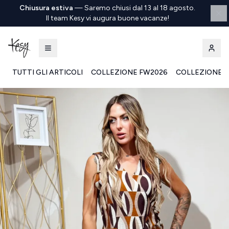
Chiusura estiva
—
Saremo chiusi dal 13 al 18 agosto.
Il team Kesy vi augura buone vacanze!
TUTTI GLI ARTICOLI
COLLEZIONE FW2026
COLLEZIONE S
Kesy | Ingrosso Pronto Moda B2B