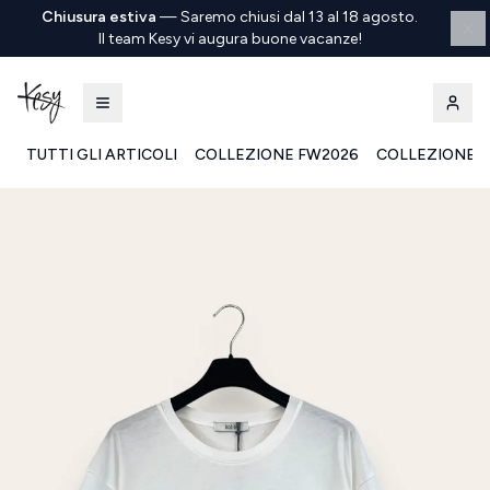
Chiusura estiva
—
Saremo chiusi dal 13 al 18 agosto.
Il team Kesy vi augura buone vacanze!
TUTTI GLI ARTICOLI
COLLEZIONE FW2026
COLLEZIONE S
Kesy | Ingrosso Pronto Moda B2B