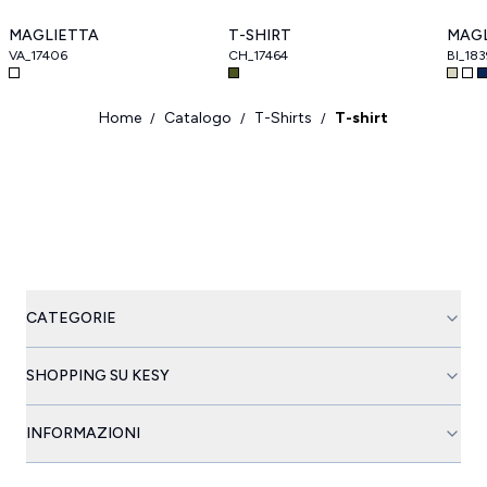
MAGLIETTA
T-SHIRT
MAG
VA_17406
CH_17464
BI_18
Home
Catalogo
T-Shirts
T-shirt
/
/
/
CATEGORIE
SHOPPING SU KESY
INFORMAZIONI