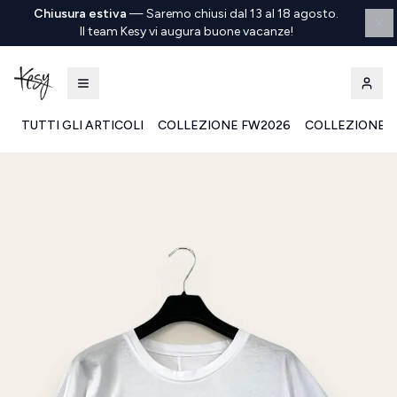
Chiusura estiva
—
Saremo chiusi dal 13 al 18 agosto.
Il team Kesy vi augura buone vacanze!
TUTTI GLI ARTICOLI
COLLEZIONE FW2026
COLLEZIONE S
Kesy | Ingrosso Pronto Moda B2B