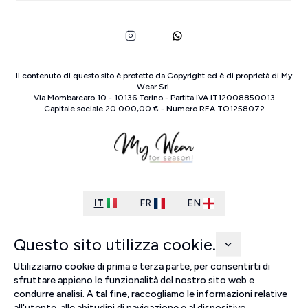
Il contenuto di questo sito è protetto da Copyright ed è di proprietà di
My
Wear Srl
.
Via Mombarcaro
10
-
10136
Torino
-
Partita IVA
IT
12008850013
Capitale sociale
20.000,00 €
-
Numero REA
TO
1258072
IT
FR
EN
Questo sito utilizza cookie.
Utilizziamo cookie di prima e terza parte, per consentirti di
sfruttare appieno le funzionalità del nostro sito web e
condurre analisi. A tal fine, raccogliamo le informazioni relative
all'utente, alle abitudini di navigazione e al dispositivo.