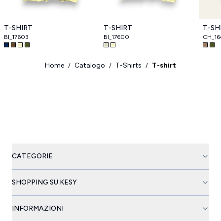
T-SHIRT
T-SHIRT
T-SH
BI_17603
BI_17600
CH_16
Home
Catalogo
T-Shirts
T-shirt
/
/
/
CATEGORIE
SHOPPING SU KESY
INFORMAZIONI