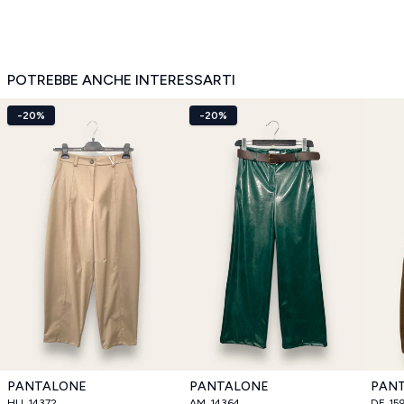
POTREBBE ANCHE INTERESSARTI
-20%
-20%
PANTALONE
PANTALONE
PAN
HU_14372
AM_14364
DF_15