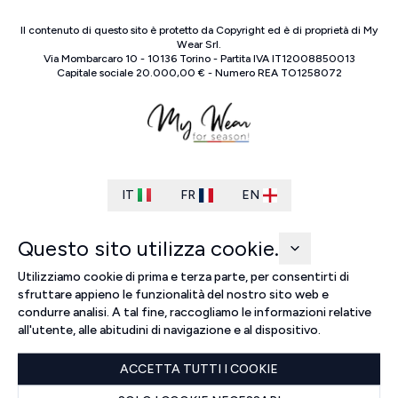
Il contenuto di questo sito è protetto da Copyright ed è di proprietà di
My
Wear Srl
.
Via Mombarcaro
10
-
10136
Torino
-
Partita IVA
IT
12008850013
Capitale sociale
20.000,00 €
-
Numero REA
TO
1258072
IT
FR
EN
Questo sito utilizza cookie.
Utilizziamo cookie di prima e terza parte, per consentirti di
sfruttare appieno le funzionalità del nostro sito web e
condurre analisi. A tal fine, raccogliamo le informazioni relative
all'utente, alle abitudini di navigazione e al dispositivo.
ACCETTA TUTTI I COOKIE