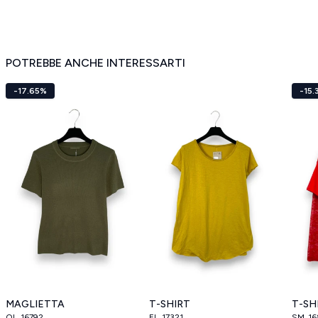
POTREBBE ANCHE INTERESSARTI
-17.65%
-15
MAGLIETTA
T-SHIRT
T-SH
OL_16792
EL_17321
SM_16