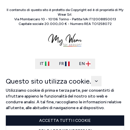
Il contenuto di questo sito è protetto da Copyright ed è di proprietà di
My
Wear Srl
.
Via Mombarcaro
10
-
10136
Torino
-
Partita IVA
IT
12008850013
Capitale sociale
20.000,00 €
-
Numero REA
TO
1258072
IT
FR
EN
Questo sito utilizza cookie.
Utilizziamo cookie di prima e terza parte, per consentirti di
sfruttare appieno le funzionalità del nostro sito web e
condurre analisi. A tal fine, raccogliamo le informazioni relative
all'utente, alle abitudini di navigazione e al dispositivo.
ACCETTA TUTTI I COOKIE