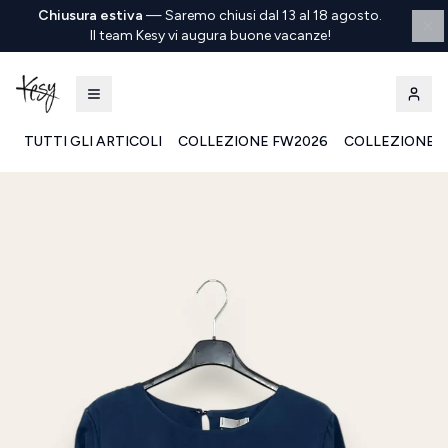
Chiusura estiva
—
Saremo chiusi dal 13 al 18 agosto.
Il team Kesy vi augura buone vacanze!
TUTTI GLI ARTICOLI
COLLEZIONE FW2026
COLLEZIONE S
Kesy | Ingrosso Pronto Moda B2B