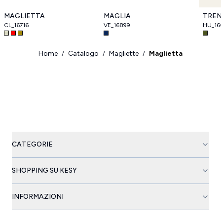
MAGLIETTA
MAGLIA
TRE
CL_16716
VE_16899
HU_16
Home
Catalogo
Magliette
Maglietta
/
/
/
CATEGORIE
SHOPPING SU KESY
INFORMAZIONI