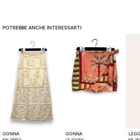
POTREBBE ANCHE INTERESSARTI
GONNA
GONNA
LEGG
KW_18853
LF_20056
BB_16