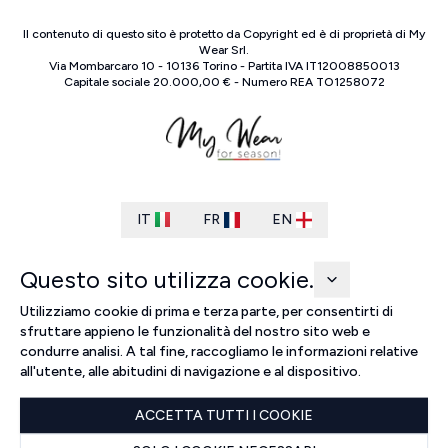
Il contenuto di questo sito è protetto da Copyright ed è di proprietà di
My
Wear Srl
.
Via Mombarcaro
10
-
10136
Torino
-
Partita IVA
IT
12008850013
Capitale sociale
20.000,00 €
-
Numero REA
TO
1258072
IT
FR
EN
Questo sito utilizza cookie.
Utilizziamo cookie di prima e terza parte, per consentirti di
sfruttare appieno le funzionalità del nostro sito web e
condurre analisi. A tal fine, raccogliamo le informazioni relative
all'utente, alle abitudini di navigazione e al dispositivo.
ACCETTA TUTTI I COOKIE