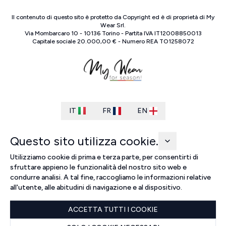
Il contenuto di questo sito è protetto da Copyright ed è di proprietà di
My
Wear Srl
.
Via Mombarcaro
10
-
10136
Torino
-
Partita IVA
IT
12008850013
Capitale sociale
20.000,00 €
-
Numero REA
TO
1258072
IT
FR
EN
Questo sito utilizza cookie.
Utilizziamo cookie di prima e terza parte, per consentirti di
sfruttare appieno le funzionalità del nostro sito web e
condurre analisi. A tal fine, raccogliamo le informazioni relative
all'utente, alle abitudini di navigazione e al dispositivo.
ACCETTA TUTTI I COOKIE