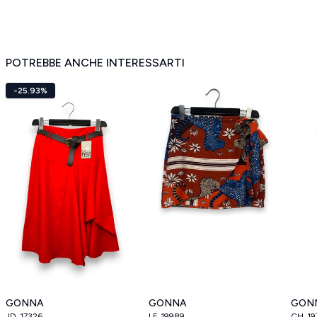
POTREBBE ANCHE INTERESSARTI
-25.93%
GONNA
GONNA
GON
JD_17326
LF_19989
CH_19