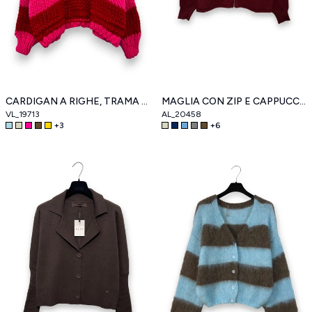
CARDIGAN A RIGHE, TRAMA SPESSA, MISTO LANA
MAGLIA CON ZIP E CAPPUCCIO
VL_19713
AL_20458
+
3
+
6