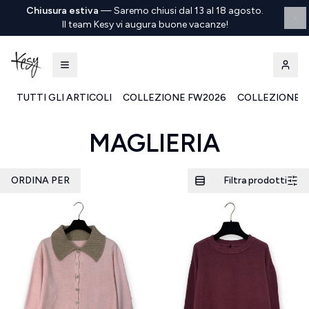
Chiusura estiva
—
Saremo chiusi dal 13 al 18 agosto.
Il team Kesy vi augura buone vacanze!
TUTTI GLI ARTICOLI
COLLEZIONE FW2026
COLLEZIONE S
Kesy | Ingrosso Pronto Moda B2B
MAGLIERIA
ORDINA PER
Filtra prodotti