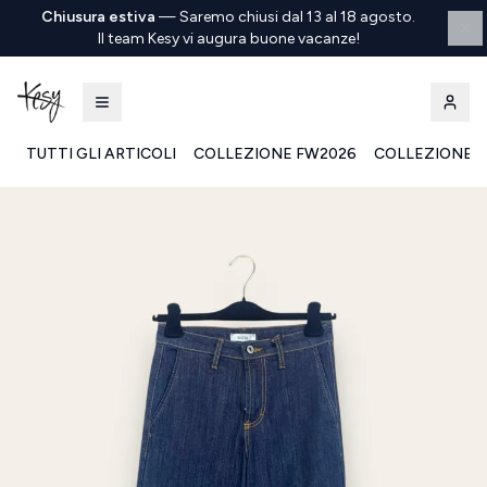
Chiusura estiva
—
Saremo chiusi dal 13 al 18 agosto.
Il team Kesy vi augura buone vacanze!
TUTTI GLI ARTICOLI
COLLEZIONE FW2026
COLLEZIONE S
Kesy | Ingrosso Pronto Moda B2B