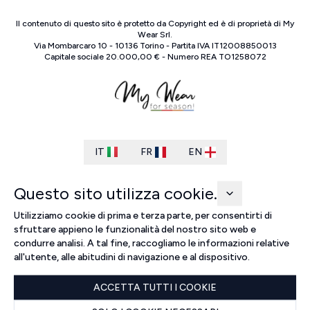
Il contenuto di questo sito è protetto da Copyright ed è di proprietà di
My
Wear Srl
.
Via Mombarcaro
10
-
10136
Torino
-
Partita IVA
IT
12008850013
Capitale sociale
20.000,00 €
-
Numero REA
TO
1258072
IT
FR
EN
Questo sito utilizza cookie.
Utilizziamo cookie di prima e terza parte, per consentirti di
sfruttare appieno le funzionalità del nostro sito web e
condurre analisi. A tal fine, raccogliamo le informazioni relative
all'utente, alle abitudini di navigazione e al dispositivo.
ACCETTA TUTTI I COOKIE