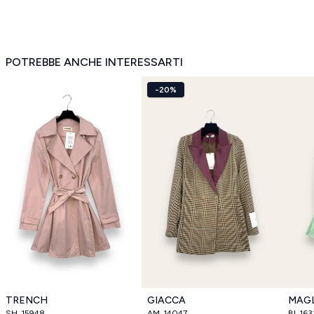
POTREBBE ANCHE INTERESSARTI
-20%
TRENCH
GIACCA
MAG
SH_15948
AM_14047
BI_163