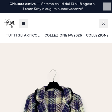
Chiusura estiva
—
Saremo chiusi dal 13 al 18 agosto.
Il team Kesy vi augura buone vacanze!
TUTTI GLI ARTICOLI
COLLEZIONE FW2026
COLLEZIONE S
Kesy | Ingrosso Pronto Moda B2B