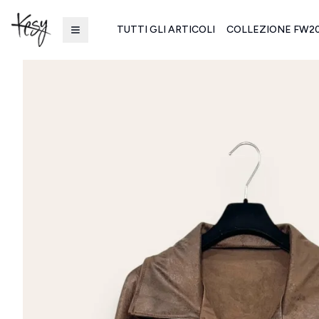
TUTTI GLI ARTICOLI
COLLEZIONE FW2
Kesy | Ingrosso Pronto Moda B2B