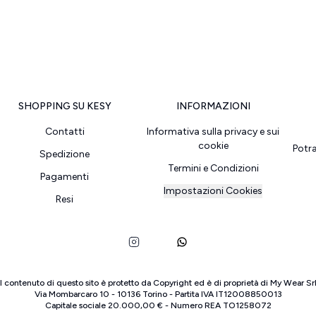
SHOPPING SU KESY
INFORMAZIONI
Contatti
Informativa sulla privacy e sui
cookie
Potr
Spedizione
Termini e Condizioni
Pagamenti
Impostazioni Cookies
Resi
Il contenuto di questo sito è protetto da Copyright ed è di proprietà di
My Wear Sr
Via Mombarcaro
10
-
10136
Torino
-
Partita IVA
IT
12008850013
Capitale sociale
20.000,00 €
-
Numero REA
TO
1258072