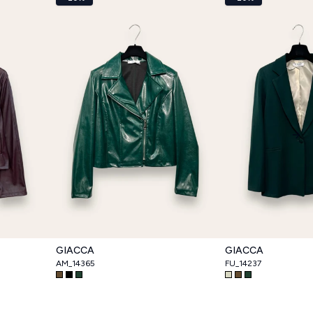
Nex
GIACCA
GIACCA
AM_14365
FU_14237