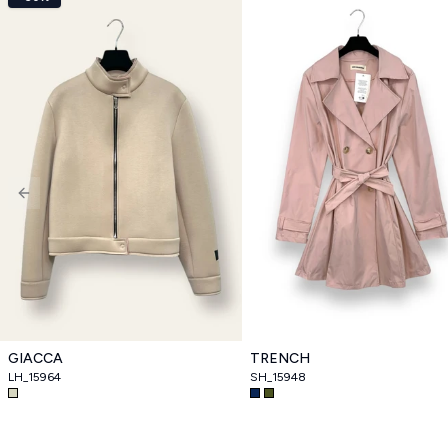
Previous slide
GIACCA
TRENCH
LH_15964
SH_15948