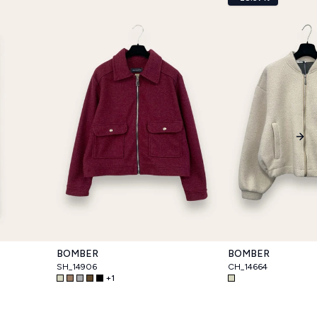
Nex
BOMBER
BOMBER
SH_14906
CH_14664
+
1