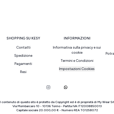
SHOPPING SU KESY
INFORMAZIONI
Contatti
Informativa sulla privacy e sui
cookie
Potr
Spedizione
Termini e Condizioni
Pagamenti
Impostazioni Cookies
Resi
Il contenuto di questo sito è protetto da Copyright ed è di proprietà di
My Wear Sr
Via Mombarcaro
10
-
10136
Torino
-
Partita IVA
IT
12008850013
Capitale sociale
20.000,00 €
-
Numero REA
TO
1258072