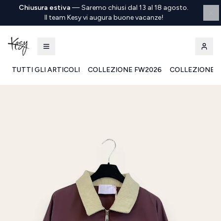
Chiusura estiva
—
Saremo chiusi dal 13 al 18 agosto.
Il team Kesy vi augura buone vacanze!
TUTTI GLI ARTICOLI
COLLEZIONE FW2026
COLLEZIONE S
Kesy | Ingrosso Pronto Moda B2B