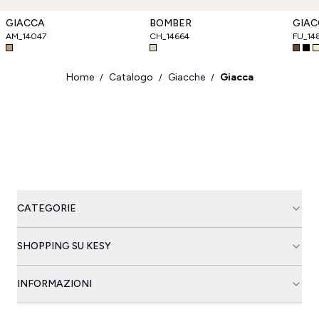
GIACCA
BOMBER
GIAC
AM_14047
CH_14664
FU_14
Home
Catalogo
Giacche
Giacca
/
/
/
CATEGORIE
SHOPPING SU KESY
INFORMAZIONI