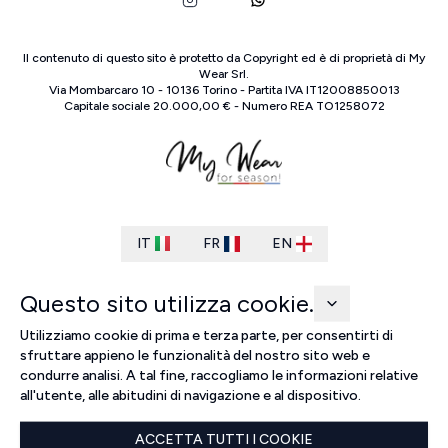
Il contenuto di questo sito è protetto da Copyright ed è di proprietà di
My
Wear Srl
.
Via Mombarcaro
10
-
10136
Torino
-
Partita IVA
IT
12008850013
Capitale sociale
20.000,00 €
-
Numero REA
TO
1258072
IT
FR
EN
Questo sito utilizza cookie.
Utilizziamo cookie di prima e terza parte, per consentirti di
sfruttare appieno le funzionalità del nostro sito web e
condurre analisi. A tal fine, raccogliamo le informazioni relative
all'utente, alle abitudini di navigazione e al dispositivo.
ACCETTA TUTTI I COOKIE