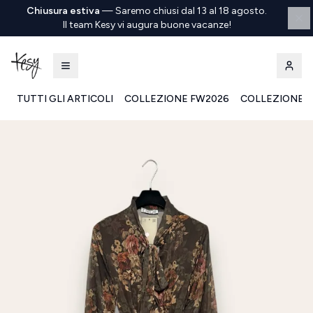
Chiusura estiva
—
Saremo chiusi dal 13 al 18 agosto.
Il team Kesy vi augura buone vacanze!
TUTTI GLI ARTICOLI
COLLEZIONE FW2026
COLLEZIONE S
Kesy | Ingrosso Pronto Moda B2B