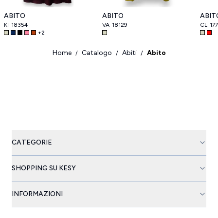
ABITO
ABITO
ABIT
KI_18354
VA_18129
CL_17
+
2
Home
Catalogo
Abiti
Abito
/
/
/
CATEGORIE
SHOPPING SU KESY
INFORMAZIONI