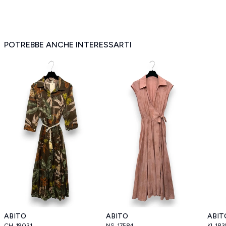
POTREBBE ANCHE INTERESSARTI
ABITO
ABITO
ABIT
CH_19031
NS_17584
KI_183