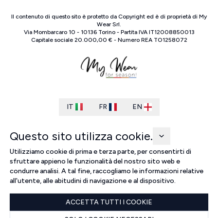
Il contenuto di questo sito è protetto da Copyright ed è di proprietà di
My
Wear Srl
.
Via Mombarcaro
10
-
10136
Torino
-
Partita IVA
IT
12008850013
Capitale sociale
20.000,00 €
-
Numero REA
TO
1258072
IT
FR
EN
Questo sito utilizza cookie.
Utilizziamo cookie di prima e terza parte, per consentirti di
sfruttare appieno le funzionalità del nostro sito web e
condurre analisi. A tal fine, raccogliamo le informazioni relative
all'utente, alle abitudini di navigazione e al dispositivo.
ACCETTA TUTTI I COOKIE