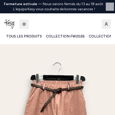
Fermeture estivale
—
Nous serons fermés du 13 au 18 août.
L'équipe Kesy vous souhaite de bonnes vacances !
TOUS LES PRODUITS
COLLECTION FW2026
COLLECTION 
Kesy | Ingrosso Pronto Moda B2B