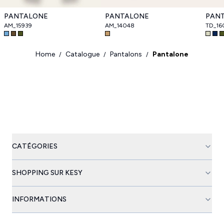
PANTALONE
PANTALONE
PAN
AM_15939
AM_14048
TD_16
Home
Catalogue
Pantalons
Pantalone
/
/
/
CATÉGORIES
SHOPPING SUR KESY
INFORMATIONS