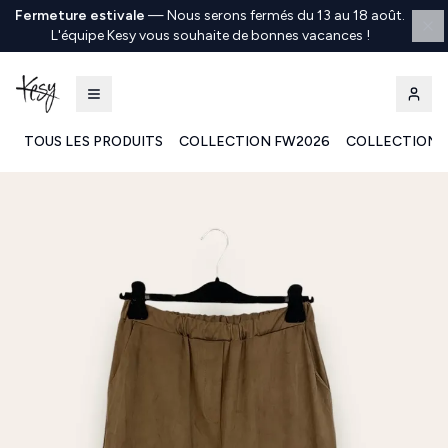
Fermeture estivale
—
Nous serons fermés du 13 au 18 août.
L'équipe Kesy vous souhaite de bonnes vacances !
TOUS LES PRODUITS
COLLECTION FW2026
COLLECTION 
Kesy | Ingrosso Pronto Moda B2B