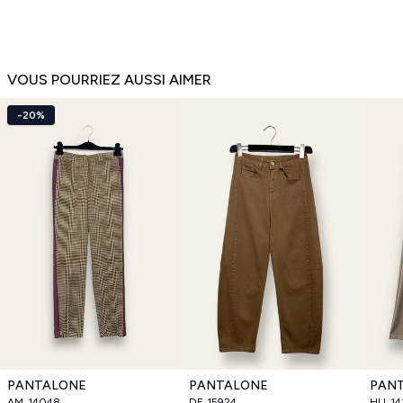
VOUS POURRIEZ AUSSI AIMER
-20%
PANTALONE
PANTALONE
PAN
AM_14048
DF_15924
HU_14