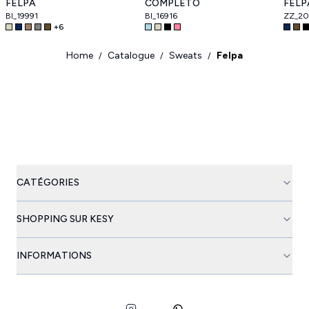
FELPA
COMPLETO
FELP
BI_19991
BI_16916
ZZ_2
+
6
Home
Catalogue
Sweats
Felpa
/
/
/
CATÉGORIES
SHOPPING SUR KESY
INFORMATIONS