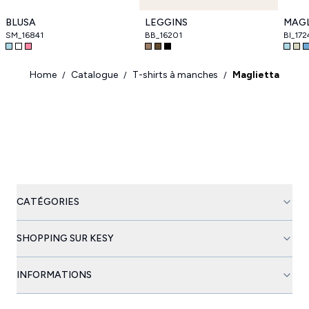
BLUSA
LEGGINS
MAG
SM_16841
BB_16201
BI_172
Home
Catalogue
T-shirts à manches
Maglietta
/
/
/
CATÉGORIES
SHOPPING SUR KESY
INFORMATIONS