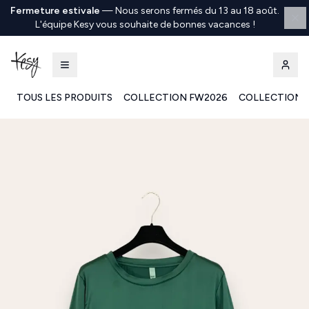
Fermeture estivale
—
Nous serons fermés du 13 au 18 août.
L'équipe Kesy vous souhaite de bonnes vacances !
TOUS LES PRODUITS
COLLECTION FW2026
COLLECTION 
Kesy | Ingrosso Pronto Moda B2B