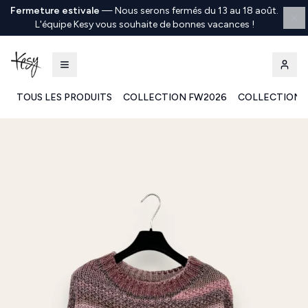
Fermeture estivale
—
Nous serons fermés du 13 au 18 août.
L'équipe Kesy vous souhaite de bonnes vacances !
TOUS LES PRODUITS
COLLECTION FW2026
COLLECTION 
Kesy | Ingrosso Pronto Moda B2B