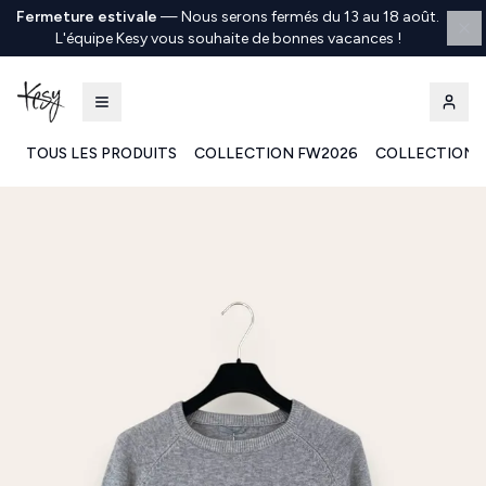
Fermeture estivale
—
Nous serons fermés du 13 au 18 août.
L'équipe Kesy vous souhaite de bonnes vacances !
TOUS LES PRODUITS
COLLECTION FW2026
COLLECTION 
Kesy | Ingrosso Pronto Moda B2B