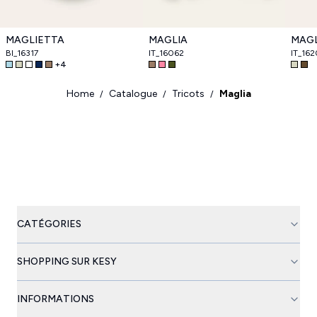
MAGLIETTA
MAGLIA
MAGL
BI_16317
IT_16062
IT_16
+
4
Home
Catalogue
Tricots
Maglia
/
/
/
CATÉGORIES
SHOPPING SUR KESY
INFORMATIONS