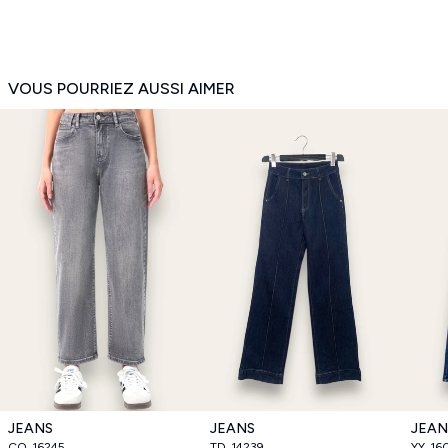
VOUS POURRIEZ AUSSI AIMER
JEANS
JEANS
JEAN
CO_16245
TD_14239
YY_16