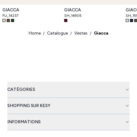
GIACCA
GIACCA
GIAC
FU_14237
SH_14905
SH_15
Home
Catalogue
Vestes
Giacca
/
/
/
CATÉGORIES
SHOPPING SUR KESY
INFORMATIONS