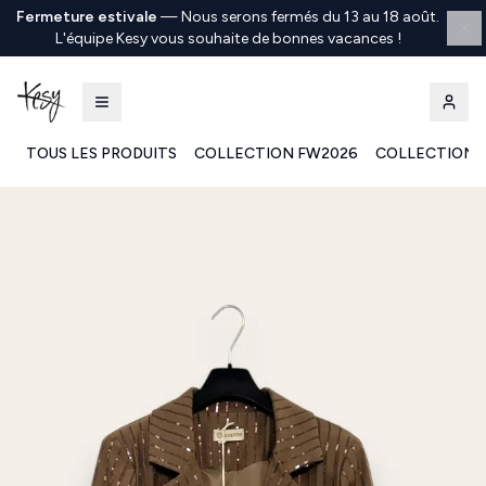
Fermeture estivale
—
Nous serons fermés du 13 au 18 août.
L'équipe Kesy vous souhaite de bonnes vacances !
TOUS LES PRODUITS
COLLECTION FW2026
COLLECTION 
Kesy | Ingrosso Pronto Moda B2B