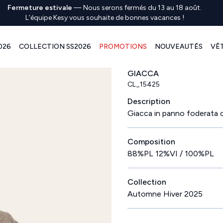
Fermeture estivale
—
Nous serons fermés du 13 au 18 août.
L'équipe Kesy vous souhaite de bonnes vacances !
026
COLLECTION SS2026
PROMOTIONS
NOUVEAUTÉS
VÊ
GIACCA
CL_15425
Description
Giacca in panno foderata 
Composition
88%PL 12%VI / 100%PL
Collection
Automne Hiver 2025