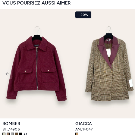
VOUS POURRIEZ AUSSI AIMER
-20%
Previous slide
BOMBER
GIACCA
SH_14906
AM_14047
+
1