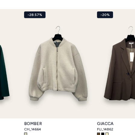
-28.57%
-20%
Nex
BOMBER
GIACCA
CH_14664
FU_14862