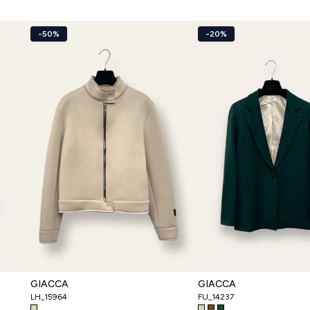
-50%
-20%
GIACCA
GIACCA
LH_15964
FU_14237