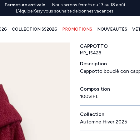
Fermeture estivale
—
Nous serons fermés du 13 au 18 août.
L'équipe Kesy vous souhaite de bonnes vacances !
026
COLLECTION SS2026
PROMOTIONS
NOUVEAUTÉS
VÊ
CAPPOTTO
MR_15428
Description
Cappotto bouclè con cap
Composition
100%PL
Collection
Automne Hiver 2025