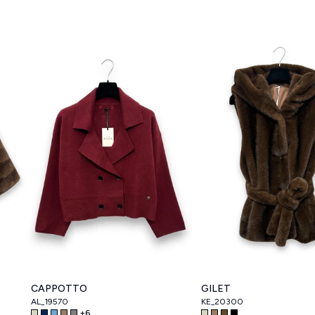
CAPPOTTO
GILET
AL_19570
KE_20300
+
6