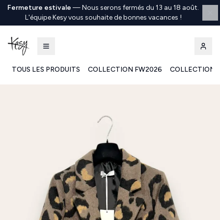
Fermeture estivale
—
Nous serons fermés du 13 au 18 août.
L'équipe Kesy vous souhaite de bonnes vacances !
TOUS LES PRODUITS
COLLECTION FW2026
COLLECTION 
Kesy | Ingrosso Pronto Moda B2B