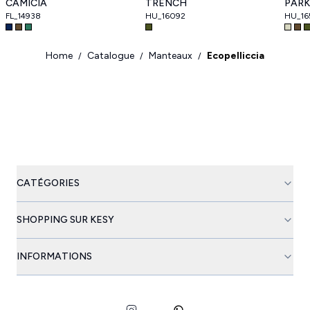
CAMICIA
TRENCH
PAR
FL_14938
HU_16092
HU_16
Home
Catalogue
Manteaux
Ecopelliccia
/
/
/
CATÉGORIES
SHOPPING SUR KESY
INFORMATIONS