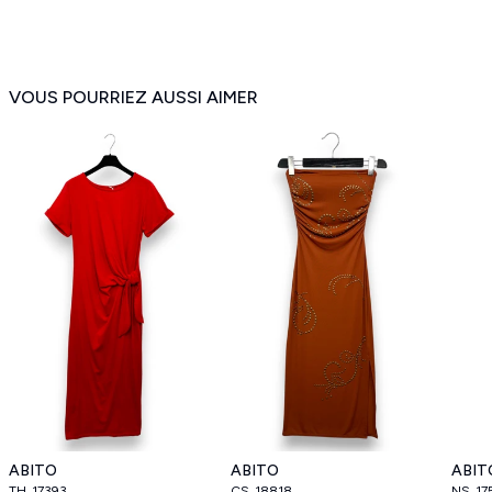
VOUS POURRIEZ AUSSI AIMER
ABITO
ABITO
ABIT
TH_17393
CS_18818
NS_17