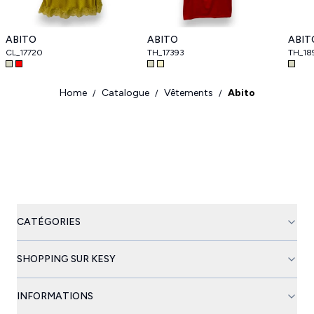
ABITO
ABITO
ABIT
CL_17720
TH_17393
TH_18
Home
Catalogue
Vêtements
Abito
/
/
/
CATÉGORIES
SHOPPING SUR KESY
INFORMATIONS