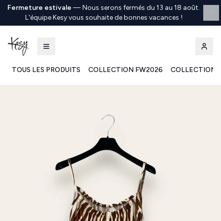
Fermeture estivale
—
Nous serons fermés du 13 au 18 août.
L'équipe Kesy vous souhaite de bonnes vacances !
TOUS LES PRODUITS
COLLECTION FW2026
COLLECTION 
Kesy | Ingrosso Pronto Moda B2B