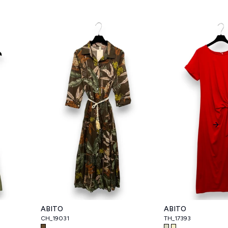
Nex
ABITO
ABITO
CH_19031
TH_17393