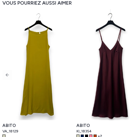
VOUS POURRIEZ AUSSI AIMER
Previous slide
ABITO
ABITO
VA_18129
KI_18354
+
2