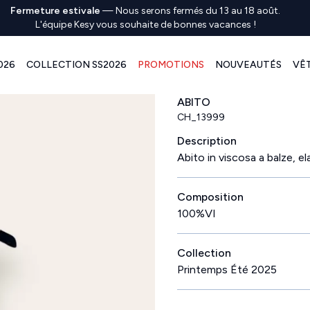
Fermeture estivale
—
Nous serons fermés du 13 au 18 août.
L'équipe Kesy vous souhaite de bonnes vacances !
026
COLLECTION SS2026
PROMOTIONS
NOUVEAUTÉS
VÊ
ABITO
CH_13999
Description
Abito in viscosa a balze, e
Composition
100%VI
Collection
Printemps Été 2025