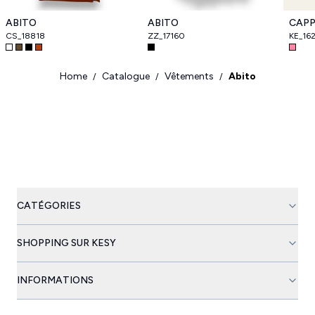
ABITO
ABITO
CAP
CS_18818
ZZ_17160
KE_16
Home
Catalogue
Vêtements
Abito
/
/
/
CATÉGORIES
SHOPPING SUR KESY
INFORMATIONS