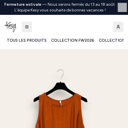
Fermeture estivale
—
Nous serons fermés du 13 au 18 août.
L'équipe Kesy vous souhaite de bonnes vacances !
TOUS LES PRODUITS
COLLECTION FW2026
COLLECTION 
Kesy | Ingrosso Pronto Moda B2B