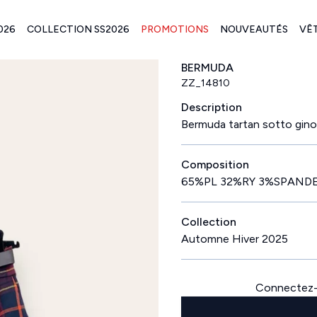
026
COLLECTION SS2026
PROMOTIONS
NOUVEAUTÉS
VÊ
BERMUDA
ZZ_14810
Description
Bermuda tartan sotto ginoc
Composition
65%PL 32%RY 3%SPAND
Collection
Automne Hiver 2025
Connectez-v