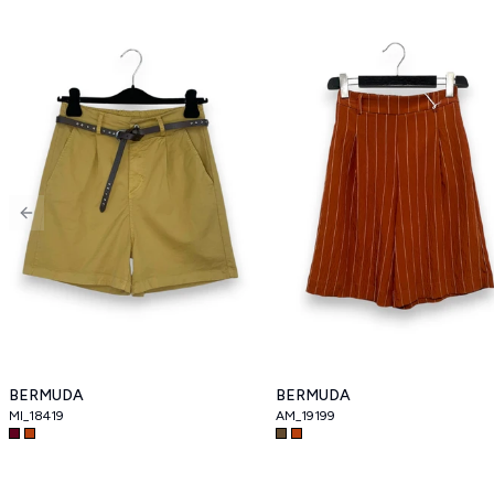
Previous slide
BERMUDA
BERMUDA
MI_18419
AM_19199